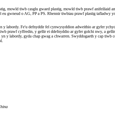
tig, mowld tiwb casglu gwaed plastig, mowld tiwb prawf anifeiliaid 
cael eu gwneud o AG, PP a PS. Rhennir tiwbiau prawf plastig tafladwy y
yn y labordy. Fe'u defnyddir fel cynwysyddion adweithio ar gyfer ychy
iwb prawf cyffredin, y gellir ei ddefnyddio ar gyfer golchi nwy, a gel
 yn y labordy, gyda chap gwag a chwarren. Swyddogaeth y cap tiwb cen
l.
China