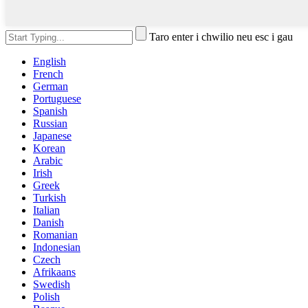
Taro enter i chwilio neu esc i gau
English
French
German
Portuguese
Spanish
Russian
Japanese
Korean
Arabic
Irish
Greek
Turkish
Italian
Danish
Romanian
Indonesian
Czech
Afrikaans
Swedish
Polish