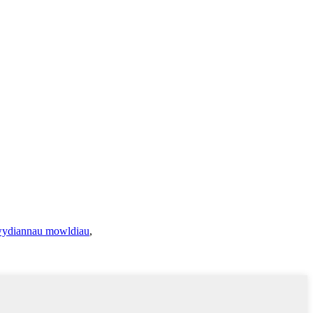
wydiannau mowldiau
,