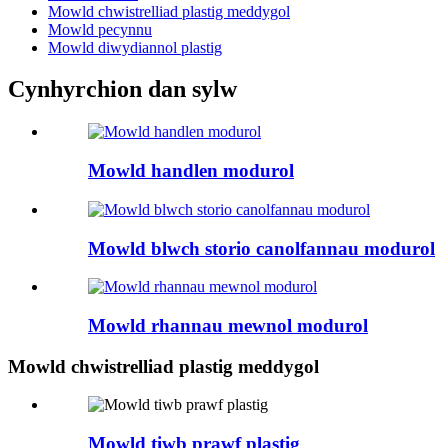
Mowld chwistrelliad plastig meddygol
Mowld pecynnu
Mowld diwydiannol plastig
Cynhyrchion dan sylw
Mowld handlen modurol
Mowld blwch storio canolfannau modurol
Mowld rhannau mewnol modurol
Mowld chwistrelliad plastig meddygol
Mowld tiwb prawf plastig