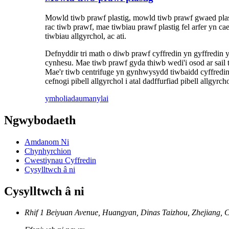
Mowld tiwb prawf plastig, mowld tiwb prawf gwaed plas
rac tiwb prawf, mae tiwbiau prawf plastig fel arfer yn 
tiwbiau allgyrchol, ac ati.
Defnyddir tri math o diwb prawf cyffredin yn gyffredin 
cynhesu. Mae tiwb prawf gyda thiwb wedi'i osod ar sail t
Mae'r tiwb centrifuge yn gynhwysydd tiwbaidd cyffredin
cefnogi pibell allgyrchol i atal dadffurfiad pibell allgyrcho
ymholiadau
manylai
Ngwybodaeth
Amdanom Ni
Chynhyrchion
Cwestiynau Cyffredin
Cysylltwch â ni
Cysylltwch â ni
Rhif 1 Beiyuan Avenue, Huangyan, Dinas Taizhou, Zhejiang, 