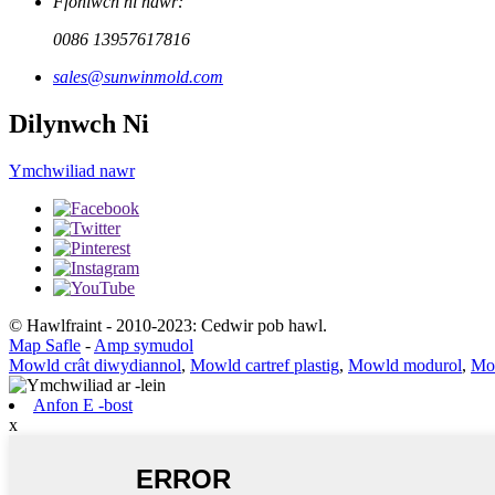
Ffoniwch ni nawr:
0086 13957617816
sales@sunwinmold.com
Dilynwch Ni
Ymchwiliad nawr
© Hawlfraint - 2010-2023: Cedwir pob hawl.
Map Safle
-
Amp symudol
Mowld crât diwydiannol
,
Mowld cartref plastig
,
Mowld modurol
,
Mow
Anfon E -bost
x