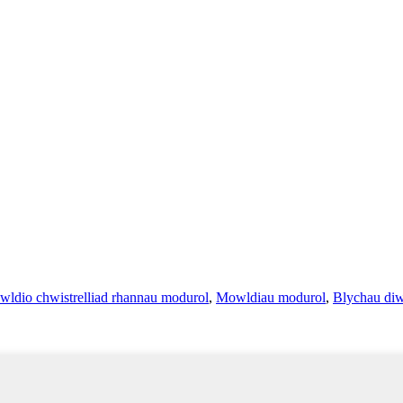
ldio chwistrelliad rhannau modurol
,
Mowldiau modurol
,
Blychau di