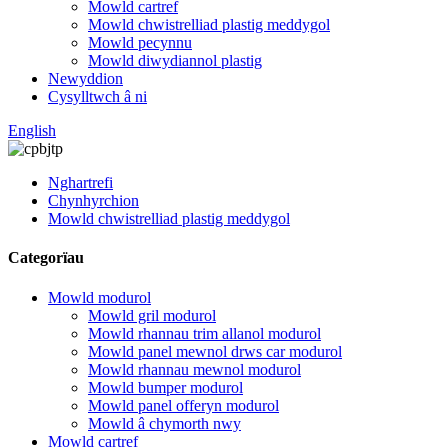
Mowld cartref
Mowld chwistrelliad plastig meddygol
Mowld pecynnu
Mowld diwydiannol plastig
Newyddion
Cysylltwch â ni
English
Nghartrefi
Chynhyrchion
Mowld chwistrelliad plastig meddygol
Categorïau
Mowld modurol
Mowld gril modurol
Mowld rhannau trim allanol modurol
Mowld panel mewnol drws car modurol
Mowld rhannau mewnol modurol
Mowld bumper modurol
Mowld panel offeryn modurol
Mowld â chymorth nwy
Mowld cartref