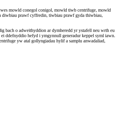
anwes mowld conegol conigol, mowld tiwb centrifuge, mowld
n diwbiau prawf cyffredin, tiwbiau prawf gyda thiwbiau,
dig bach o adweithyddion ar dymheredd yr ystafell neu wrth eu
lir ei ddefnyddio hefyd i ymgynnull generadur keppel syml iawn.
trifuge yw atal gollyngiadau hylif a samplu anwadaliad,