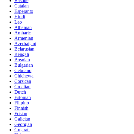
Basque
Catalan
Esperanto
Hindi
Lao
Albanian
Amharic
Armenian
Azerbaijani
Belarusian
Bengali
Bosnian
Bulgarian
Cebuano
Chichewa
Corsican
Croatian
Dutch
Estonian
Filipino
Finnish
Frisian
Galician
Georgian
Gujarati