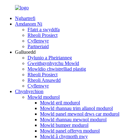
Nghartrefi
Amdanom Ni
Ffatri a swyddfa
Rheoli Prosiect
Cyflenwyr
Partneriaid
Galluoedd
Dylunio a Pheirianneg
Gweithgynhyrchu Mowld
Mowldio chwistrelliad plastig
Rheoli Prosiect
Rheoli Ansawdd
Cyflenwyr
Chynhyrchion
Mowld modurol
Mowld gril modurol
Mowld rhannau trim allanol modurol
Mowld panel mewnol drws car modurol
Mowld rhannau mewnol modurol
Mowld bumper modurol
Mowld panel offeryn modurol
Mowld â chymorth nwy