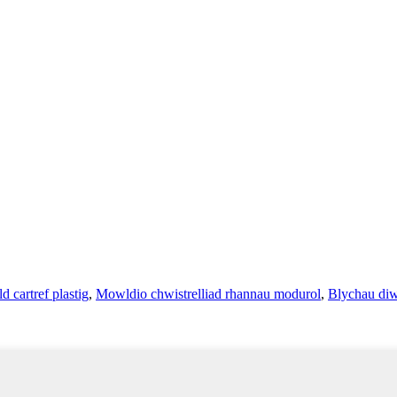
 cartref plastig
,
Mowldio chwistrelliad rhannau modurol
,
Blychau di