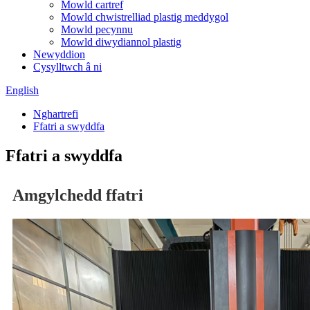
Mowld cartref
Mowld chwistrelliad plastig meddygol
Mowld pecynnu
Mowld diwydiannol plastig
Newyddion
Cysylltwch â ni
English
Nghartrefi
Ffatri a swyddfa
Ffatri a swyddfa
Amgylchedd ffatri